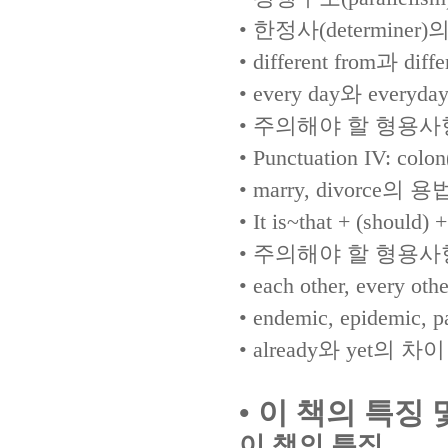
•
한정사
(determiner)
의
•
different from
과
diffe
•
every day
와
everyda
•
주의해야 할 형용
•
Punctuation IV: colon
•
marry, divorce
의 용
•
It is~that + (should) 
•
주의해야 할 형용
•
each other, every othe
•
endemic, epidemic, 
•
already
와
yet
의 차이
•
이 책의 특징 
이 책의 특징