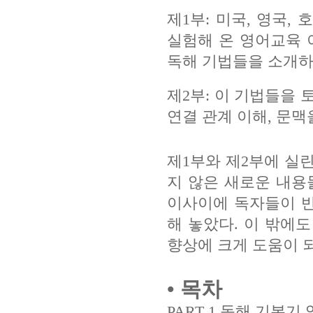
제
1
부
:
미국
,
영국
,
호
실험해 온 영어교육
독해 기법들을 소개하
제
2
부
:
이 기법들을 
연결 관계 이해
,
문맥
제
1
부와 제
2
부에 실린
지 않은 새로운 내용
이사이에 독자들이 
해 놓았다
.
이 밖에
향상에 크게 도움이 
•
목차
PART 1
독해 기본기 