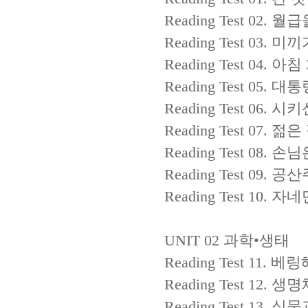
Reading Test 02.
월급
Reading Test 03.
미끼
Reading Test 04.
아침
Reading Test 05.
대통
Reading Test 06.
시키
Reading Test 07.
젊은
Reading Test 08.
손님
Reading Test 09.
공산
Reading Test 10.
자네
UNIT 02
과학
•
생태
Reading Test 11.
베링
Reading Test 12.
생명
Reading Test 13.
식물