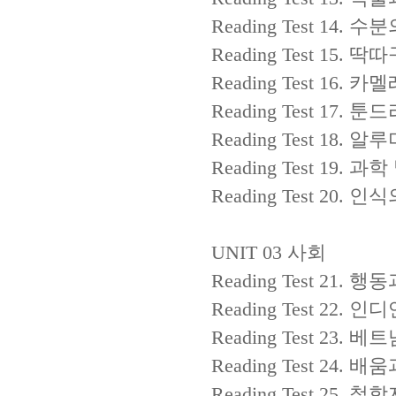
Reading Test 14.
수분
Reading Test 15.
딱따
Reading Test 16.
카멜
Reading Test 17.
툰드
Reading Test 18.
알루
Reading Test 19.
과학
Reading Test 20.
인식
UNIT 03
사회
Reading Test 21.
행동
Reading Test 22.
인디
Reading Test 23.
베트
Reading Test 24.
배움
Reading Test 25.
철학