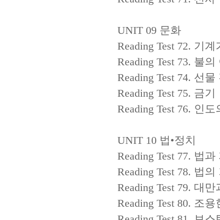
UNIT 09
문화
Reading Test 72.
기계
Reading Test 73.
불의
Reading Test 74.
선물
Reading Test 75.
금기
Reading Test 76.
인도
UNIT 10
법
•
정치
Reading Test 77.
법과
Reading Test 78.
법의
Reading Test 79.
대만
Reading Test 80.
조용
Reading Test 81.
보스