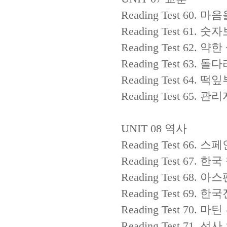
Reading Test 60.
마음
Reading Test 61.
숫자
Reading Test 62.
약한
Reading Test 63.
돌다
Reading Test 64.
떡잎
Reading Test 65.
관리
UNIT 08
역사
Reading Test 66.
스페
Reading Test 67.
한국
Reading Test 68.
아스
Reading Test 69.
한국
Reading Test 70.
마틴 
Reading Test 71.
선사