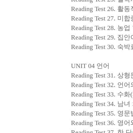
Reading Test 26.
활동
Reading Test 27.
미합
Reading Test 28.
농업
Reading Test 29.
집안
Reading Test 30.
숙박
UNIT 04
언어
Reading Test 31.
상형
Reading Test 32.
언어
Reading Test 33.
수화
Reading Test 34.
남녀
Reading Test 35.
영문
Reading Test 36.
영어
Reading Test 37.
한 단