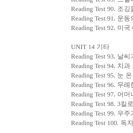
Reading Test 90.
조깅
Reading Test 91.
운동
Reading Test 92.
미국
UNIT 14
기타
Reading Test 93.
날씨
Reading Test 94.
치과
Reading Test 95.
눈 온
Reading Test 96.
무례
Reading Test 97.
어머
Reading Test 98. 3
킬로
Reading Test 99.
우주
Reading Test 100.
독자