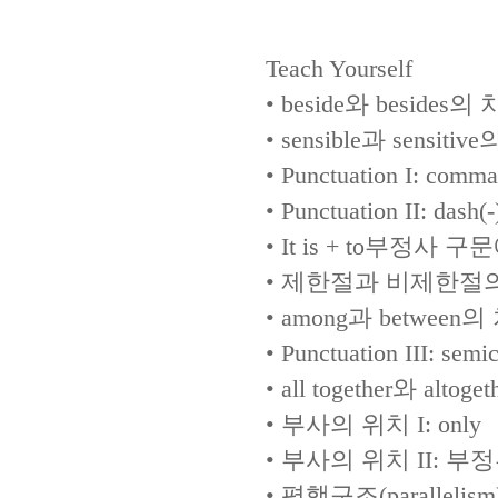
Teach Yourself
•
beside
와
besides
의 
•
sensible
과
sensitive
•
Punctuation I: comma
•
Punctuation II: dash(-
•
It is + to
부정사 구문
•
제한절과 비제한절
•
among
과
between
의
•
Punctuation III: semic
•
all together
와
altoget
•
부사의 위치
I: only
•
부사의 위치
II:
부정
•
평행구조
(parallelism