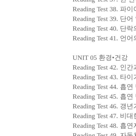
Reading Test 38.
파이
Reading Test 39.
단어
Reading Test 40.
단락
Reading Test 41.
언어
UNIT 05
환경
•
건강
Reading Test 42.
인간
Reading Test 43.
타이
Reading Test 44.
흡연
Reading Test 45.
흡연
Reading Test 46.
갱년
Reading Test 47.
비대
Reading Test 48.
흡연
Reading Test 49.
자동