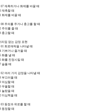
r 07
재촉하거나 화제를 바꿀 때
70
재촉할 때
71
화제를 바꿀 때
r 08
주의를 주거나 충고를 할 때
72
주의를 줄 때
73
충고할 때
거리낌 없는 감정 표현
r 01
희로애락을 나타낼 때
74
기쁘거나 즐거울 때
75
화를 낼 때
76
화를 진정시킬 때
77
슬플 때
r 02
여러 가지 감정을 나타낼 때
78
부끄러울 때
79
의심할 때
80
우울할 때
81
놀랐을 때
82
미심쩍을 때
r 03
동정과 위로를 할 때
83
동정할 때