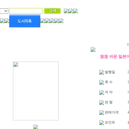
잼잼 쉬운 일본어
발행일
2
쪽 수
저 자
판 형
1
판매가격
포인트