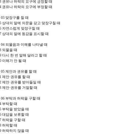
53
권유나 허락의 요구에 긍정할 때
54
권유나 허락의 요구에 부정할 때
r 03
맞장구를 칠 때
55
상대의 말에 의문을 갖고 맞장구칠 때
56
자연스럽게 맞장구칠 때
57
상대의 말에 동감을 표시할 때
r 04
되물음과 이해를 나타낼 때
58
되물을 때
59
다시 한 번 말해 달라고 할 때
60
이해가 안 될 때
r 05
제안과 권유를 할 때
61
제안
·
권유를 할 때
62
제안
·
권유를 받아들일 때
63
제안
·
권유를 거절할 때
r 06
부탁과 허락을 구할 때
64
부탁할 때
65
부탁을 받았을 때
66
대답을 보류할 때
67
허락을 구할 때
68
허락할 때
69
허락하지 않을 때