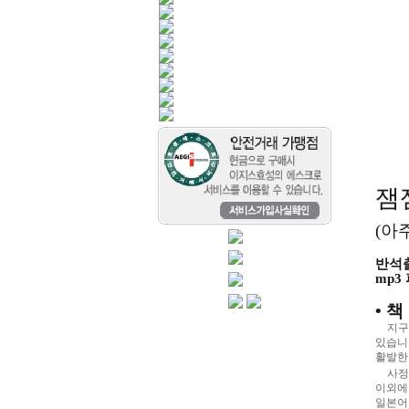
잼
(
아주
반석
mp3
•
책
지구
있습니
활발한
사정
이외에
일본어