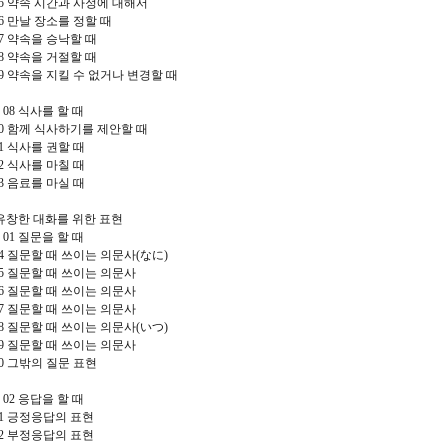
35
약속 시간과 사정에 대해서
36
만날 장소를 정할 때
37
약속을 승낙할 때
38
약속을 거절할 때
39
약속을 지킬 수 없거나 변경할 때
r 08
식사를 할 때
40
함께 식사하기를 제안할 때
41
식사를 권할 때
42
식사를 마칠 때
43
음료를 마실 때
유창한 대화를 위한 표현
r 01
질문을 할 때
44
질문할 때 쓰이는 의문사
(
なに
)
45
질문할 때 쓰이는 의문사
46
질문할 때 쓰이는 의문사
47
질문할 때 쓰이는 의문사
48
질문할 때 쓰이는 의문사
(
いつ
)
49
질문할 때 쓰이는 의문사
50
그밖의 질문 표현
r 02
응답을 할 때
51
긍정응답의 표현
52
부정응답의 표현