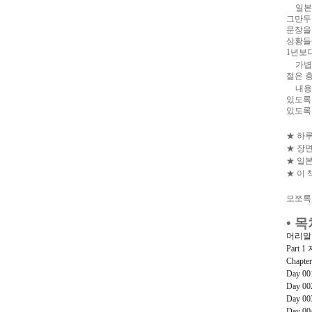
일본
그만두
문장
상황들
1
년보다
가볍
젊은 
내용
있도록
있도록
★
하
★
장면
★
일본
★
이 
모쪼록
•
목
머리말
Part 1
Chapte
Day 0
Day 0
Day 0
Day 0