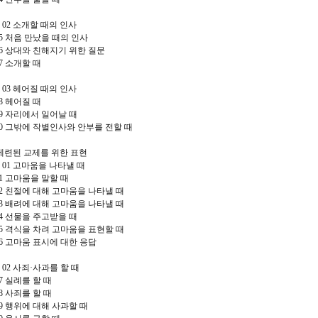
r 02
소개할 때의 인사
05
처음 만났을 때의 인사
06
상대와 친해지기 위한 질문
07
소개할 때
r 03
헤어질 때의 인사
08
헤어질 때
09
자리에서 일어날 때
10
그밖에 작별인사와 안부를 전할 때
세련된 교제를 위한 표현
r 01
고마움을 나타낼 때
11
고마움을 말할 때
12
친절에 대해 고마움을 나타낼 때
13
배려에 대해 고마움을 나타낼 때
14
선물을 주고받을 때
15
격식을 차려 고마움을 표현할 때
16
고마움 표시에 대한 응답
r 02
사죄
·
사과를 할 때
17
실례를 할 때
18
사죄를 할 때
19
행위에 대해 사과할 때