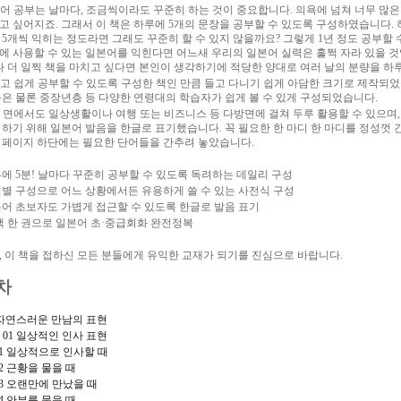
어 공부는 날마다
,
조금씩이라도 꾸준히 하는 것이 중요합니다
.
의욕에 넘쳐 너무 많은
고 싶어지죠
.
그래서 이 책은 하루에
5
개의 문장을 공부할 수 있도록 구성하였습니다
.
을
5
개씩 익히는 정도라면 그래도 꾸준히 할 수 있지 않을까요
?
그렇게
1
년 정도 공부할 
에 사용할 수 있는 일본어를 익힌다면 어느새 우리의 일본어 실력은 훌쩍 자라 있을 
 더 일찍 책을 마치고 싶다면 본인이 생각하기에 적당한 양대로 여러 날의 분량을 하
고 쉽게 공부할 수 있도록 구성한 책인 만큼 들고 다니기 쉽게 아담한 크기로 제작되
층은 물론 중장년층 등 다양한 연령대의 학습자가 쉽게 볼 수 있게 구성되었습니다
.
 면에서도 일상생활이나 여행 또는 비즈니스 등 다방면에 걸쳐 두루 활용할 수 있으며
 하기 위해 일본어 발음을 한글로 표기했습니다
.
꼭 필요한 한 마디 한 마디를 정성껏
 페이지 하단에는 필요한 단어들을 간추려 놓았습니다
.
루에
5
분
!
날마다 꾸준히 공부할 수 있도록 독려하는 데일리 구성
별 구성으로 어느 상황에서든 유용하게 쓸 수 있는 사전식 구성
어 초보자도 가볍게 접근할 수 있도록 한글로 발음 표기
책 한 권으로 일본어 초
·
중급회화 완전정복
,
이 책을 접하신 모든 분들에게 유익한 교재가 되기를 진심으로 바랍니다
.
차
자연스러운 만남의 표현
r 01
일상적인 인사 표현
01
일상적으로 인사할 때
02
근황을 물을 때
03
오랜만에 만났을 때
04
안부를 물을 때