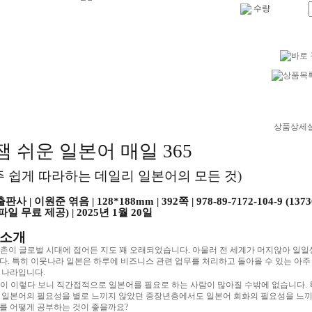
수량
상품상세
잼 쉬운 일본어 매일
365
 쉽게 따라하는 데일리 일본어의 모든 것
)
출판사
|
이원준 엮음
| 128*188mm | 392
쪽
| 978-89-7172-104-9 (1373
파일 무료 제공
) | 2025
년
1
월
20
일
 소개
촌이 글로벌 시대에 접어든 지도 꽤 오래되었습니다
.
아울러 전 세계가 머지않아 일일
다
.
특히 이웃나라 일본은 하루에 비즈니스 관련 업무를 처리하고 돌아올 수 있는 아주
 나라입니다
.
이 이렇다 보니 직간접적으로 일본어를 필요로 하는 사람이 많아질 수밖에 없습니다
.
 일본어의 필요성을 별로 느끼지 않았던 중장년층에서도 일본어 회화의 필요성을 느
를 어떻게 공부하는 것이 좋을까요
?