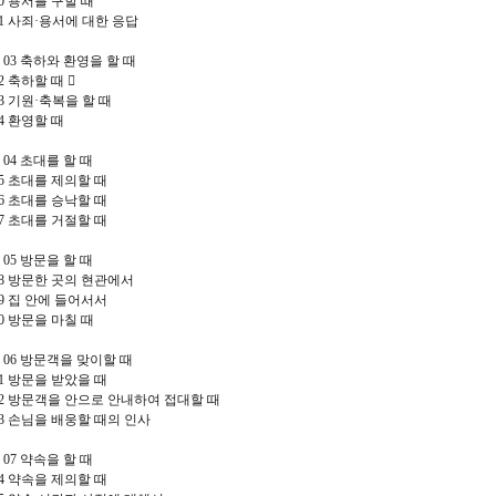
20
용서를 구할 때
21
사죄
·
용서에 대한 응답
r 03
축하와 환영을 할 때
22
축하할 때
􀁨
23
기원
·
축복을 할 때
24
환영할 때
r 04
초대를 할 때
25
초대를 제의할 때
26
초대를 승낙할 때
27
초대를 거절할 때
r 05
방문을 할 때
28
방문한 곳의 현관에서
29
집 안에 들어서서
30
방문을 마칠 때
r 06
방문객을 맞이할 때
31
방문을 받았을 때
32
방문객을 안으로 안내하여 접대할 때
33
손님을 배웅할 때의 인사
r 07
약속을 할 때
34
약속을 제의할 때