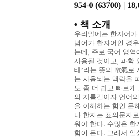
954-0 (63700) | 18
•
책 소개
우리말에는 한자어가 
념어가 한자어인 경
는데
,
주로 국어 영
사용될 것이고
,
과학
태
’
라는 뜻의
電氣
로
는 사용되는 맥락을 
도 좀 더 쉽고 빠르게
의 지름길이자 언어의
을 이해하는 힘인 문해
나 한자는 표의문자
워야 한다
.
수많은 한
힘이 든다
.
그래서 일