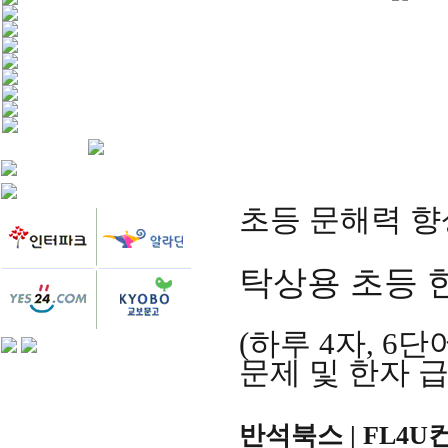
초등 문해력 향
탁상용 초등 
(
하루
4
자
, 6
단
문제 및 한자 
반석북스
| FL4U