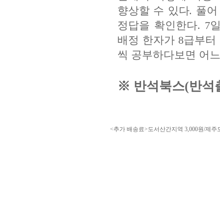
향상할 수 있다
.
풀어
정답을 확인한다
. 7
배정 한자가
8
급부터
씩 공부하다보면 어
※
반석북스
(
반석
<추가 배송료>도서산간지역 3,000원/제주도 3