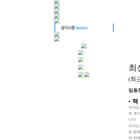
최신
(최
임동찬 
• 책
저자는
히 토
니다.
저자는
린 문
러 차