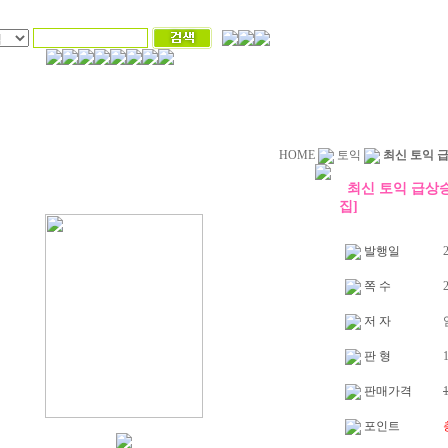
HOME
토익
최신 토익 급상
최신 토익 급상승 
집]
발행일
2
쪽 수
저 자
판 형
1
판매가격
포인트