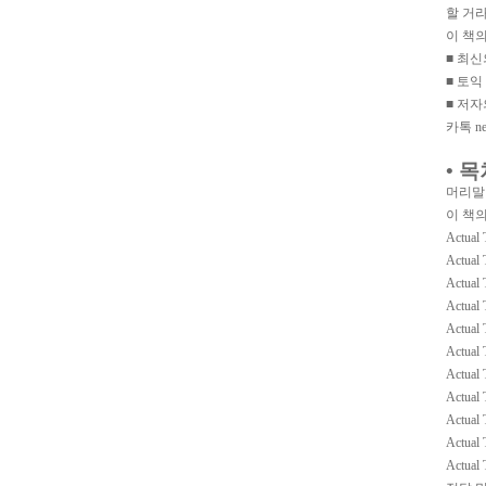
할 거
이 책
■ 최
■ 토익
■ 저
카톡 neo
• 
머리말
이 책
Actual 
Actual 
Actual 
Actual 
Actual 
Actual 
Actual 
Actual 
Actual 
Actual 
Actual 