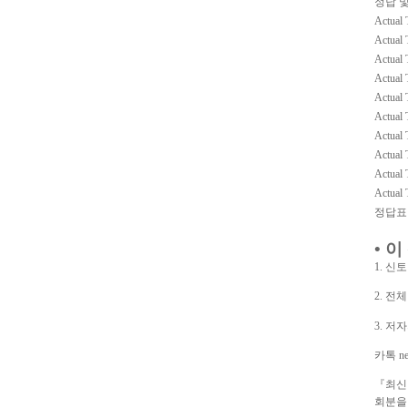
정답 
Actual 
Actual 
Actual 
Actual 
Actual 
Actual 
Actual 
Actual 
Actual 
Actual 
정답표
• 
1. 신
2. 전
3. 
카톡 ne
『최신 
회분을