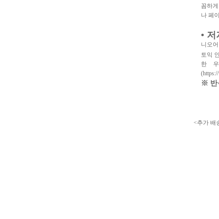
꼼하게
나 페
• 
니오어
토익 
한 우
(http
※ 
<추가 배송