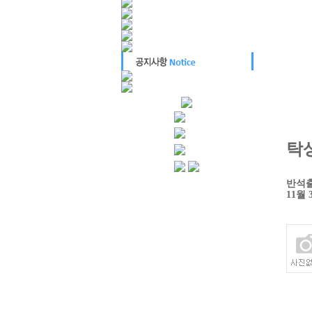
탁
반석출판
11월 