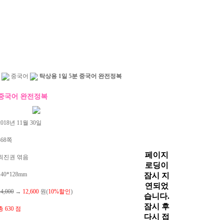
중국어
탁상용 1일 5분 중국어 완전정복
 중국어 완전정복
018년 11월 30일
368쪽
최진권 엮음
40*128mm
14,000
→
12,600
원(
10%할인
)
총 630 점