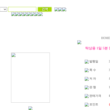
HOME
탁상용 1일 5분
발행일
2
쪽 수
저 자
판 형
1
판매가격
포인트