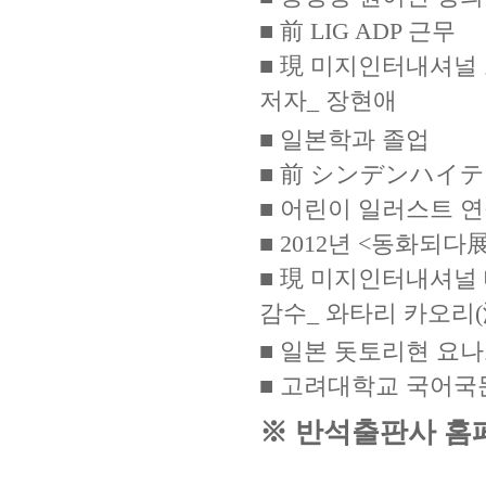
■ 前 LIG ADP 근무
■ 現 미지인터내셔널
저자_ 장현애
■ 일본학과 졸업
■ 前 シンデンハイ
■ 어린이 일러스트 
■ 2012년 <동화되다
■ 現 미지인터내셔널
감수_ 와타리 카오리(
■ 일본 돗토리현 요
■ 고려대학교 국어국
※ 반석출판사 홈