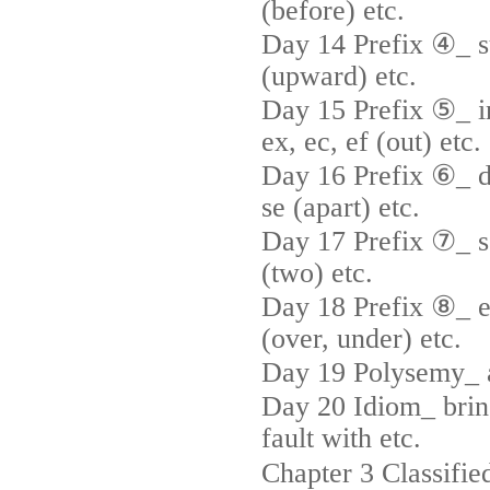
(before) etc.
Day 14 Prefix ④_ su
(upward) etc.
Day 15 Prefix ⑤_ in,
ex, ec, ef (out) etc.
Day 16 Prefix ⑥_ di
se (apart) etc.
Day 17 Prefix ⑦_ se
(two) etc.
Day 18 Prefix ⑧_ eu
(over, under) etc.
Day 19 Polysemy_ att
Day 20 Idiom_ bring
fault with etc.
Chapter 3 Classifie