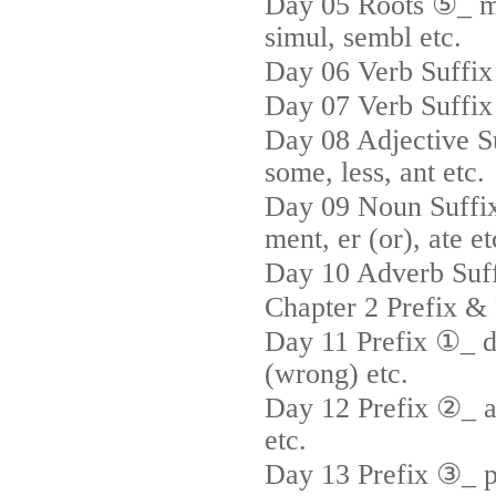
Day 05 Roots ⑤_ mig
simul, sembl etc.
Day 06 Verb Suffix 
Day 07 Verb Suffix 
Day 08 Adjective Suff
some, less, ant etc.
Day 09 Noun Suffix_
ment, er (or), ate et
Day 10 Adverb Suff
Chapter 2 Prefix &
Day 11 Prefix ①_ dis 
(wrong) etc.
Day 12 Prefix ②_ ant
etc.
Day 13 Prefix ③_ pro