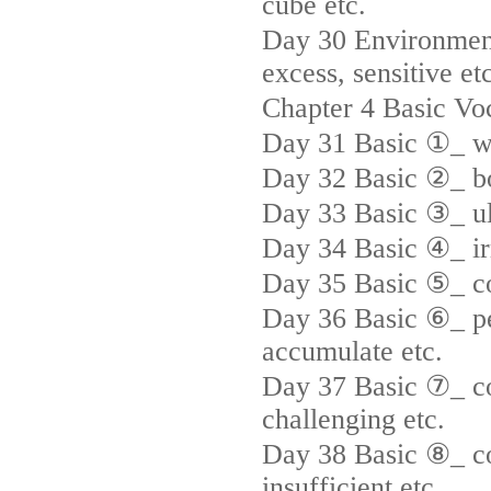
cube etc.
Day 30 Environmen
excess, sensitive et
Chapter 4 Basic Vo
Day 31 Basic ①_ wil
Day 32 Basic ②_ bo
Day 33 Basic ③_ ult
Day 34 Basic ④_ irr
Day 35 Basic ⑤_ com
Day 36 Basic ⑥_ per
accumulate etc.
Day 37 Basic ⑦_ cou
challenging etc.
Day 38 Basic ⑧_ con
insufficient etc.