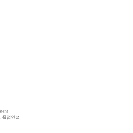
ment
교 졸업연설