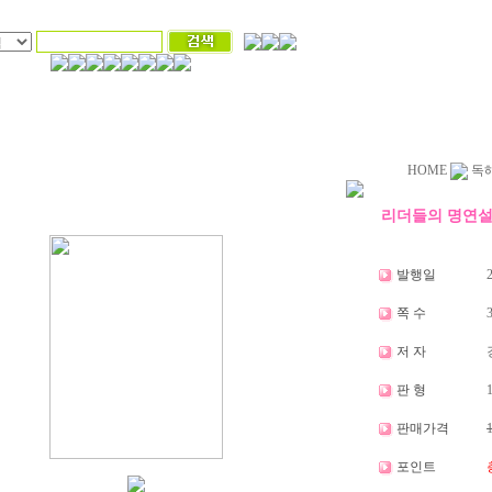
HOME
독
리더들의 명연설
발행일
2
쪽 수
저 자
판 형
1
판매가격
포인트