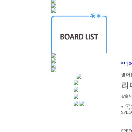
*탑
영어발
리
강홍식 저
• 
SPEEC
SPEEC