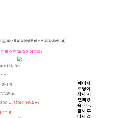
해
리더들의 명연설문 베스트 30(탑메이드북)
문 베스트 30(탑메이드북)
014년 8월 20일
328쪽
강홍식 저
70*220mm
15,000
→
13,500
원(
10%할인
)
총 675 점