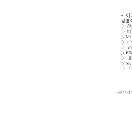
• 
강홍
▷
현
▷ 미
▷ Ma
▷ 바
▷ 고
▷ K
▷ 대
▷ S
▷ 「
<추가 배송