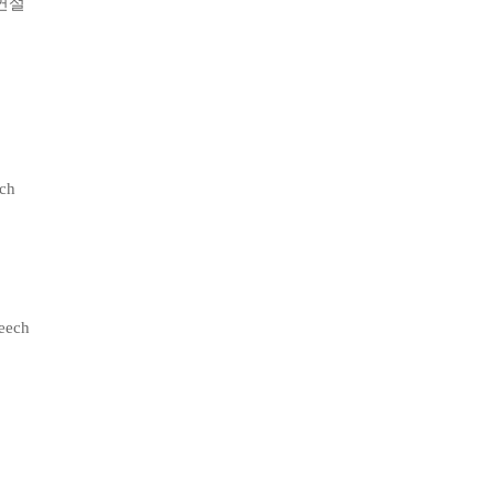
연설
ch
eech