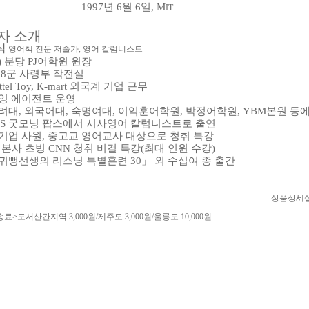
1997년 6월 6일, M
IT
저자 소개
식
영어책 전문 저술가, 영어 칼럼니스트
) 분당 PJ어학원 원장
 8군 사령부 작전실
ttel Toy, K-mart 외국계 기업 근무
잉 에이전트 운영
려대, 외국어대, 숙명여대, 이익훈어학원, 박정어학원, YBM본원 등에서 CN
BS 굿모닝 팝스에서 시사영어 칼럼니스트로 출연
기업 사원, 중고교 영어교사 대상으로 청취 특강
K 본사 초빙 CNN 청취 비결 특강(최대 인원 수강)
귀뻥선생의 리스닝 특별훈련 30」 외 수십여 종 출간
상품상세
료>도서산간지역 3,000원/제주도 3,000원/울릉도 10,000원