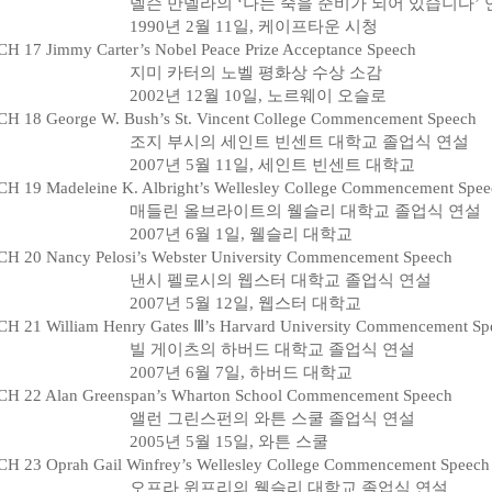
넬슨 만델라의 ‘나는 죽을 준비가 되어 있습니다’ 
1990년 2월 11일, 케이프타운 시청
H 17 Jimmy Carter’s Nobel Peace Prize Acceptance Speech
지미 카터의 노벨 평화상 수상 소감
2002년 12월 10일, 노르웨이 오슬로
H 18 George W. Bush’s St. Vincent College Commencement Speech
조지 부시의 세인트 빈센트 대학교 졸업식 연설
2007년 5월 11일, 세인트 빈센트 대학교
H 19 Madeleine K. Albright’s Wellesley College Commencement Spee
매들린 올브라이트의 웰슬리 대학교 졸업식 연설
2007년 6월 1일, 웰슬리 대학교
H 20 Nancy Pelosi’s Webster University Commencement Speech
낸시 펠로시의 웹스터 대학교 졸업식 연설
2007년 5월 12일, 웹스터 대학교
H 21 William Henry Gates Ⅲ’s Harvard University Commencement Sp
빌 게이츠의 하버드 대학교 졸업식 연설
2007년 6월 7일, 하버드 대학교
H 22 Alan Greenspan’s Wharton School Commencement Speech
앨런 그린스펀의 와튼 스쿨 졸업식 연설
2005년 5월 15일, 와튼 스쿨
H 23 Oprah Gail Winfrey’s Wellesley College Commencement Speech
오프라 윈프리의 웰슬리 대학교 졸업식 연설