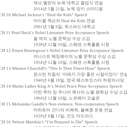
재닛 옐런의 뉴욕 대학교 졸업식 연설
2014년 5월 21일, 뉴욕 양키 스타디움
H 10 Michael Jackson’s “Heal the Kids” Speech
마이클 잭슨의 Heal the Kids 연설
2001년 3월 6일, 옥스퍼드 대학교
H 11 Pearl Buck’s Nobel Literature Prize Acceptance Speech
펄 벅의 노벨 문학상 수상 소감
1938년 12월 10일, 스웨덴 스톡홀름 시청
H 12 Ernest Hemingway’s Nobel Literature Prize Acceptance Speech
어니스트 헤밍웨이의 노벨 문학상 수상 소감
1954년 12월 10일, 스웨덴 스톡홀름 시청
H 13 Winston Churchill’s “This Is Their Finest Hour” Speech
윈스턴 처칠의 ‘이때가 가장 좋은 시절이었다’ 연
1940년 6월 18일, 영국 웨스트민스터 하원의사당
H 14 Martin Luther King Jr’s Nobel Peace Prize Acceptance Speech
마틴 루터 킹 주니어 목사의 노벨 평화상 수상 소
1964년 12월 10일, 노르웨이 오슬로
H 15 Mohandas Gandhi’s Non-violence, Non-cooperation Speech
마하트마 간디의 비폭력, 불복종 운동 연설
1920년 8월 12일, 인도 마드라스
H 16 Nelson Mandela’s “I’m Prepared to Die” Speech