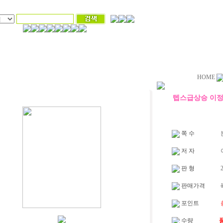
HOME
텝스급상승 이
쪽 수
본
저 자
판 형
2
판매가격
포인트
수량