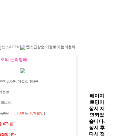
텝스&OPIc
텝스급상승 이정로의 논리청해
정로의 논리청해
책 200쪽, 해설집 104쪽
이정로
10x280
15,000
→
13,500
원(
10%할인
)
총 675 점
품절입니다