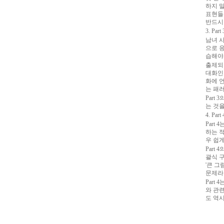
하지 말
표현들을
반드시
3. Part 
남녀 
으로 
습해야
출제되
대화인
화에 
는 패러
Part
는 것을
4. Part 
Part
하는 
우 쉽게
Part
괄식 
'큰 
문제라
Part
와 관련
도 역시