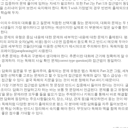
고 집중하여 문제 풀이에 임하는 자세가 필요하다. 또한 Part 2는 Part 1과 접근법
 소리내어 읽어 보면서 숙지해야 한다. 특히 'I wish 가정법'의 경우 빈번히 출제되
 학습해 두자.
3
사이의 6~8개의 대화를 듣고 질문에 적합한 선택지를 찾는 문제이며, 대화와 문제는 두 
응시생들이 가장 평이하다고 생각하는 섹션이지만 실제로 이 부분에서 많은 실수를 한다
 한다.
는 문제의 유형은 중심 내용에 대한 문제와 세부적인 내용에 대한 문제가 출제된다. 평
지의 파악과 숫자(날짜, 비용) 등이 나오면 집중해서 듣도록 하고 반드시 메모해 두어야
언급된 세부적인 것들(단어)을 이용한 선택지가 제시되므로 주의해야 한다. 독해처럼 
프레이징(paraphrasing)이 사용된다.
 3의 추론 문제는 추측과 구분해서 생각해야 한다. 추론이란 대화에 근거해 정확하게 알
 경계하자. 이는 독해의 사실 확인 문제(correct type question)와 접근법이 동일하다.
4
 4는 담화와 질문을 두 번 들려주며, 출제되는 문제 유형은 텝스 독해의 Part 2(큰 그림,
적절한 선택지를 고르는 문제라고 할 수 있는데 접근법은 독해와 같다. '텝스 급상승 -
 접근할 수 있다. 결국 독해의 지문을 읽는 것이 바로 청해의 Part 4이기 때문이다.
 4의 가장 기본적인 접근법은 담화의 첫 문장은 반드시 집중해서 들어야 한다는 것이다. 
구조이다. 담화가 전달하고자 하는 바는 보통 첫 문장에서 언급된다. 문제를 듣고 유형에
그림'을 묻는 문제라면 모두를 들을 필요가 없는 주제문이나 키워드를 통해서 바로 해결할
면 담화에 등장하는 주요사항들(숫자, 장소, 대상, 관계 등)을 메모하면서 듣는 것이 매
 4는 독해처럼 다양한 분야가 출제되므로 평소 각 분야에 대한 담화들을 자주 들어보면서
된 핵심 어휘는 반드시 정리해서 숙지를 해야 한다. 무엇보다 독해와 맥을 함께 하므로 
 좋은 점수를 기대할 수 있다.