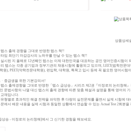
상품상세
텝스 출제 경향을 그대로 반영한 텝스 책!!
전타임 최단기 마감강사의 노하우를 만날 수 있는 텝스 책!!
 실시된 지 올해로 12년째인 텝스는 이제 대한민국을 대표하는 공인 영어인증시험이 되
리 텝스는 각종 공기업과 정부기관의 채용시험에 활용되고 있으며, LEET(법학전문대학원
원), PEET(약학전문대학원), 편입학, 대학원, 특목고 입시 등에 꼭 필요한 영어시험
초ㆍ중급생을 위한 기본강의서!
 텝스 출제경향을 그대로 반영한「텝스 급상승」시리즈 제2권『이정로의 논리청해』
인 문법사항의 나열 대신 텝스의 출제 경향에 따른 맞춤 해설과 설명을 통해 영어의 기
 교재입니다.
제유형별로 효과적인 해결 전략을 파악한 후 다량의 실전문제를 풀면서 실제 시험에 대비
문에서 배운 내용을 실제 시험과 동일한 상황에서 연습할 수 있는 Actual Test 2회분을
급상승 - 이정로의 논리청해]에서 그 신기한 경험을 해보세요.