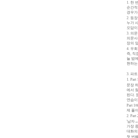
1. 한
순간적
경우가
2. 
누가 
오답이
3. 의
의문사
장의 
4. 
즉, 직
늘 밤에
현하는
3. 파
1. Part 
문장 
에서 
된다. 
연습이
Part
제 풀
2. Part 
'남자
가장 
대화의
첫 번