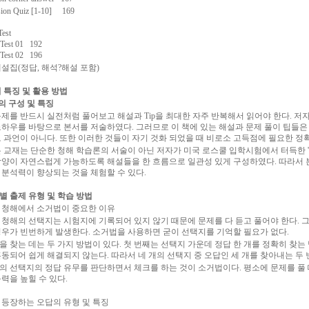
sion Quiz [1-10] 169
Test
 Test 01 192
 Test 02 196
설집(정답, 해석?해설 포함)
 특징 및 활용 방법
책의 구성 및 특징
문제를 반드시 실전처럼 풀어보고 해설과 Tip을 최대한 자주 반복해서 읽어야 한다. 저
노하우를 바탕으로 본서를 저술하였다. 그러므로 이 책에 있는 해설과 문제 풀이 팁들은
도 과언이 아니다. 또한 이러한 것들이 자기 것화 되었을 때 비로소 고득점에 필요한 정
본 교재는 단순한 청해 학습론의 서술이 아닌 저자가 미국 로스쿨 입학시험에서 터득한 '
함양이 자연스럽게 가능하도록 해설들을 한 흐름으로 일관성 있게 구성하였다. 따라서 
 분석력이 향상되는 것을 체험할 수 있다.
별 출제 유형 및 학습 방법
텝스 청해에서 소거법이 중요한 이유
텝스 청해의 선택지는 시험지에 기록되어 있지 않기 때문에 문제를 다 듣고 풀어야 한다.
경우가 빈번하게 발생한다. 소거법을 사용하면 굳이 선택지를 기억할 필요가 없다.
답을 찾는 데는 두 가지 방법이 있다. 첫 번째는 선택지 가운데 정답 한 개를 정확히 
동되어 쉽게 해결되지 않는다. 따라서 네 개의 선택지 중 오답인 세 개를 찾아내는 두 
각각의 선택지의 정답 유무를 판단하면서 체크를 하는 것이 소거법이다. 평소에 문제를 
력을 높힐 수 있다.
주 등장하는 오답의 유형 및 특징