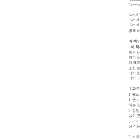
Expres
Actual 
Actual
Actual
별책 해
이 책의
Ⅰ 이 
모든 
의한 
라 해
또한 
리력 
리력과
Ⅱ 파트
1. 
1. 
하는 
2. 정
들이 혼
3. 
전 적응
2. 자