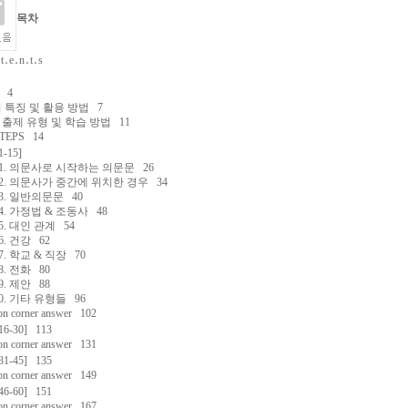
목차
t․e․n․t․s
 4
 특징 및 활용 방법 7
출제 유형 및 학습 방법 11
 TEPS 14
[1-15]
 01. 의문사로 시작하는 의문문 26
 02. 의문사가 중간에 위치한 경우 34
 03. 일반의문문 40
04. 가정법 & 조동사 48
05. 대인 관계 54
06. 건강 62
07. 학교 & 직장 70
08. 전화 80
09. 제안 88
10. 기타 유형들 96
ion corner answer 102
[16-30] 113
ion corner answer 131
[31-45] 135
ion corner answer 149
[46-60] 151
ion corner answer 167