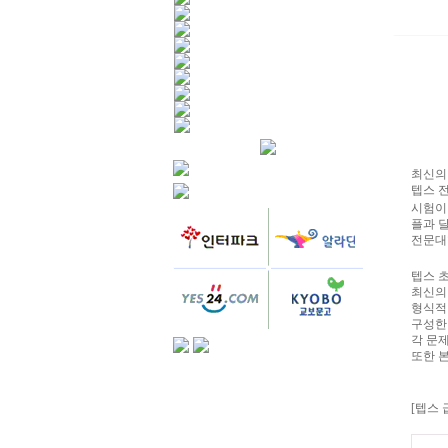
최신의 
텝스 
시험이
플과 달
전문대학
텝스 
최신의
형식적
구성한
각 문
또한 본
[텝스 