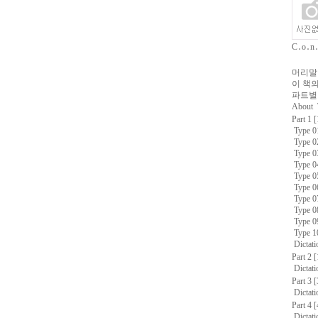
C․o․n․
머리말
이 책의
파트별 
About
Part 1 
Type
Type
Type
Type 
Type 
Type 
Type 
Type 
Type 
Type 
Dictat
Part 2 
Dictat
Part 3 
Dictat
Part 4 
Dictat