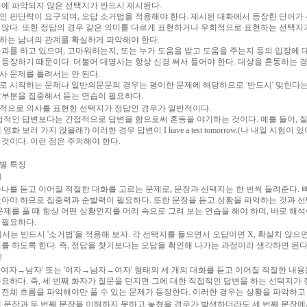
 번에 파악되지 않은 선택지가 반드시 제시된다.
인 판단력이 요구되며, 오답 소거법을 적용해야 한다. 제시된 대화에서 등장한 단어
 많다. 또한 정답의 경우 같은 의미를 다르게 표현하거나 우회적으로 표현하는 선택지가
등장하는 남녀의 관계를 확실하게 파악해야 한다.
사과를 하고 있으며, 고마워하는지, 또는 누가 도움을 받고 도움을 주는지 등의 입장에
 등장하기 때문이다. 더불어 대명사는 항상 신경 써서 들어야 한다. 대상을 혼동하는 
문사 문제를 틀려서는 안 된다.
로 시작하는 문제나 일반의문문의 경우는 평이한 문제에 해당하므로 '반드시' 맞힌다는
앞부분을 집중해서 듣는 연습이 필요하다.
우회적으로 의사를 표현한 선택지가 정답인 경우가 일반적이다.
접적인 답변보다는 간접적으로 답변을 함으로써 혼동을 야기하는 것이다. 예를 들어, 질문이 Why don
 영화 보러 가지 않을래?) 이러한 경우 답변이 I have a test tomorrow.(나 내일 시험
 것이다. 이런 점은 주의해야 한다.
트별 특징
1
하나를 듣고 이어질 적절한 대화를 고르는 문제로, 문장과 선택지는 한 번씩 들려준다. 
찾아야 하므로 집중력과 순발력이 필요하다. 또한 문장을 듣고 상황을 파악하는 것과 선
문제를 풀 때 항상 어떤 상황인지를 머리 속으로 그려 보는 연습을 해야 하며, 바로 해
 필요하다.
 1에서는 반드시 '소거법'을 적용해 보자. 각 선택지를 들으면서 오답이면 X, 확실치 않으
이를 하도록 한다. 즉, 정답을 찾기보다는 오답을 확인해 나가는 과정이라 생각하면 된다
2
→여자→남자' 또는 '여자→남자→여자' 형태의 세 개의 대화를 듣고 이어질 적절한 내용을
중요하다. 즉, 세 번째 화자가 질문을 던지면 그에 대한 직접적인 답변을 하는 선택지가
 전체 흐름을 파악해야만 풀 수 있는 문제가 등장한다. 이러한 경우는 상황을 파악하고
째 문장과 두 번째 문장을 이해하지 못하고 놓쳤을 경우가 발생하더라도 세 번째 문장에