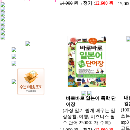
14,000
원→
정가 :
12,600 원
15,00
내
바로바로 일본어 독학 단
걸
어장
(1
(가장 알기 쉽게 배우는 일
쓰는
상생활, 여행, 비즈니스 필
mp3
수 단어 2500여 개 수록)
코드
14,000
원→
정가 :
12,600 원