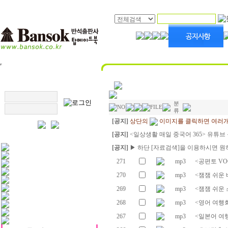
분
NO
FILE
류
[공지]
상단의
이미지를 클릭하면 여러개
[공지]
<일상생활 매일 중국어 365> 유튜브
[공지]
▶ 하단 [자료검색]을 이용하시면 원
271
mp3
<공편토 VOC
270
mp3
<잼잼 쉬운 
269
mp3
<잼잼 쉬운 
268
mp3
<영어 여행회
267
mp3
<일본어 여행