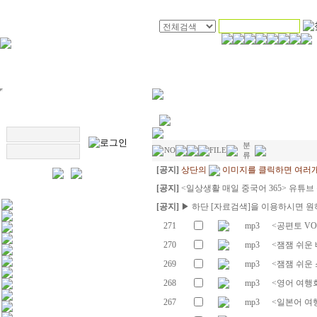
분
NO
FILE
류
[공지]
상단의
이미지를 클릭하면 여러개
[공지]
<일상생활 매일 중국어 365> 유튜브
[공지]
▶ 하단 [자료검색]을 이용하시면 원
271
mp3
<공편토 VOC
270
mp3
<잼잼 쉬운 
269
mp3
<잼잼 쉬운 
268
mp3
<영어 여행회
267
mp3
<일본어 여행