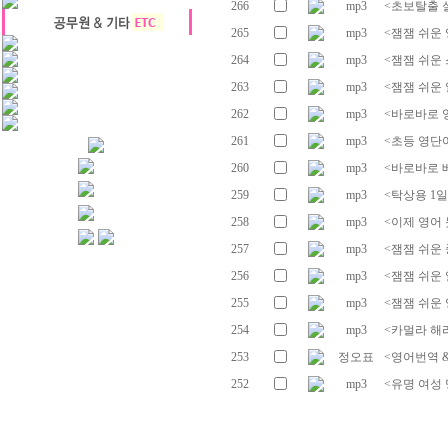
266
mp3
<초보탈출 실
265
mp3
<잼잼 쉬운 
264
mp3
<잼잼 쉬운 
263
mp3
<잼잼 쉬운 
262
mp3
<바로바로 영
261
mp3
<초등 영단어 
260
mp3
<바로바로 베
259
mp3
<탁상용 1일
258
mp3
<이제 영어 
257
mp3
<잼잼 쉬운 
256
mp3
<잼잼 쉬운 
255
mp3
<잼잼 쉬운 영
254
mp3
<카멀라 해리
253
정오표
<영어번역 
252
mp3
<유명 여성 